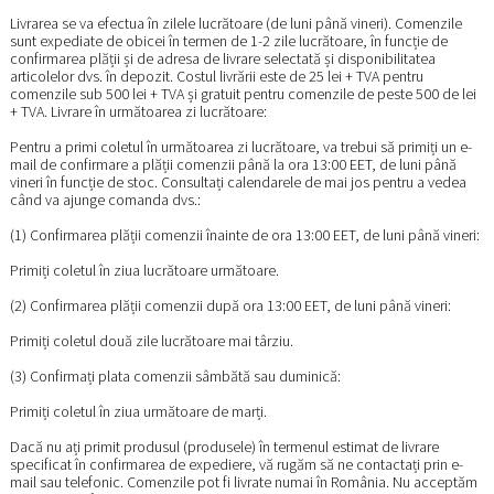
Livrarea se va efectua în zilele lucrătoare (de luni până vineri). Comenzile
sunt expediate de obicei în termen de 1-2 zile lucrătoare, în funcție de
confirmarea plății și de adresa de livrare selectată și disponibilitatea
articolelor dvs. în depozit. Costul livrării este de 25 lei + TVA pentru
comenzile sub 500 lei + TVA și gratuit pentru comenzile de peste 500 de lei
+ TVA. Livrare în următoarea zi lucrătoare:
Pentru a primi coletul în următoarea zi lucrătoare, va trebui să primiți un e-
mail de confirmare a plății comenzii până la ora 13:00 EET, de luni până
vineri în funcție de stoc. Consultați calendarele de mai jos pentru a vedea
când va ajunge comanda dvs.:
(1) Confirmarea plății comenzii înainte de ora 13:00 EET, de luni până vineri:
Primiți coletul în ziua lucrătoare următoare.
(2) Confirmarea plății comenzii după ora 13:00 EET, de luni până vineri:
Primiți coletul două zile lucrătoare mai târziu.
(3) Confirmați plata comenzii sâmbătă sau duminică:
Primiți coletul în ziua următoare de marți.
Dacă nu ați primit produsul (produsele) în termenul estimat de livrare
specificat în confirmarea de expediere, vă rugăm să ne contactați prin e-
mail sau telefonic. Comenzile pot fi livrate numai în România. Nu acceptăm