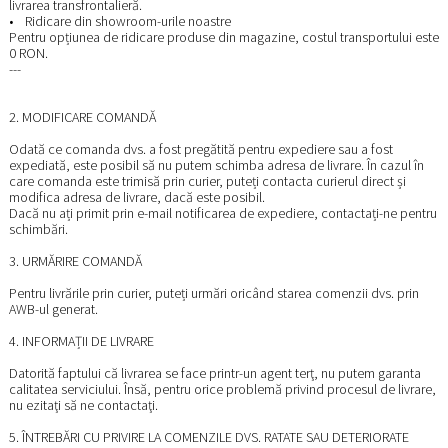
livrarea transfrontalieră.
• Ridicare din showroom-urile noastre
Pentru opțiunea de ridicare produse din magazine, costul transportului este
0 RON.
---
2. MODIFICARE COMANDĂ
Odată ce comanda dvs. a fost pregătită pentru expediere sau a fost
expediată, este posibil să nu putem schimba adresa de livrare. În cazul în
care comanda este trimisă prin curier, puteți contacta curierul direct și
modifica adresa de livrare, dacă este posibil.
Dacă nu ați primit prin e-mail notificarea de expediere, contactați-ne pentru
schimbări.
3. URMĂRIRE COMANDĂ
Pentru livrările prin curier, puteți urmări oricând starea comenzii dvs. prin
AWB-ul generat.
4. INFORMAȚII DE LIVRARE
Datorită faptului că livrarea se face printr-un agent terţ, nu putem garanta
calitatea serviciului. Însă, pentru orice problemă privind procesul de livrare,
nu ezitaţi să ne contactaţi.
5. ÎNTREBĂRI CU PRIVIRE LA COMENZILE DVS. RATATE SAU DETERIORATE