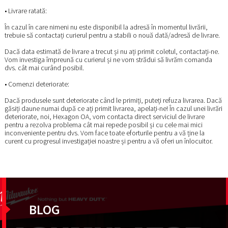
• Livrare ratată:
În cazul în care nimeni nu este disponibil la adresă în momentul livrării,
trebuie să contactați curierul pentru a stabili o nouă dată/adresă de livrare.
Dacă data estimată de livrare a trecut și nu ați primit coletul, contactați-ne.
Vom investiga împreună cu curierul și ne vom strădui să livrăm comanda
dvs. cât mai curând posibil.
• Comenzi deteriorate:
Dacă produsele sunt deteriorate când le primiți, puteți refuza livrarea. Dacă
găsiți daune numai după ce ați primit livrarea, apelați-ne! În cazul unei livrări
deteriorate, noi, Hexagon OA, vom contacta direct serviciul de livrare
pentru a rezolva problema cât mai repede posibil și cu cele mai mici
inconveniente pentru dvs. Vom face toate eforturile pentru a vă ține la
curent cu progresul investigației noastre și pentru a vă oferi un înlocuitor.
BLOG