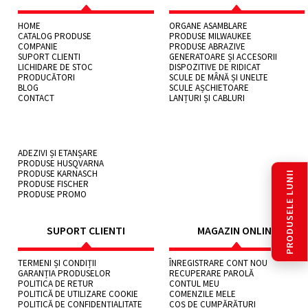
HOME
ORGANE ASAMBLARE
CATALOG PRODUSE
PRODUSE MILWAUKEE
COMPANIE
PRODUSE ABRAZIVE
SUPORT CLIENTI
GENERATOARE ȘI ACCESORII
LICHIDARE DE STOC
DISPOZITIVE DE RIDICAT
PRODUCĂTORI
SCULE DE MÂNĂ ȘI UNELTE
BLOG
SCULE AȘCHIETOARE
CONTACT
LANȚURI ȘI CABLURI
ADEZIVI ȘI ETANȘARE
PRODUSE HUSQVARNA
PRODUSE KARNASCH
PRODUSELE LUNII
PRODUSE FISCHER
PRODUSE PROMO
SUPORT CLIENTI
MAGAZIN ONLINE
TERMENI ȘI CONDIȚII
ÎNREGISTRARE CONT NOU
GARANȚIA PRODUSELOR
RECUPERARE PAROLĂ
POLITICA DE RETUR
CONTUL MEU
POLITICĂ DE UTILIZARE COOKIE
COMENZILE MELE
POLITICĂ DE CONFIDENȚIALITATE
COȘ DE CUMPĂRĂTURI