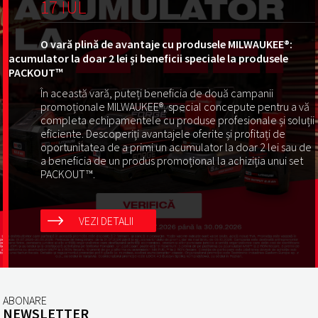
17 IUL
O vară plină de avantaje cu produsele MILWAUKEE®:
acumulator la doar 2 lei și beneficii speciale la produsele
PACKOUT™
În această vară, puteți beneficia de două campanii
promoționale MILWAUKEE®, special concepute pentru a vă
completa echipamentele cu produse profesionale și soluții
eficiente. Descoperiți avantajele oferite și profitați de
oportunitatea de a primi un acumulator la doar 2 lei sau de
a beneficia de un produs promoțional la achiziția unui set
PACKOUT™.
VEZI DETALII
ABONARE
NEWSLETTER