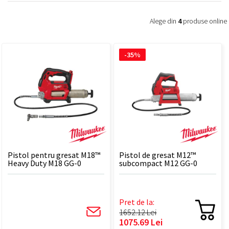
Alege din
4
produse online
-35%
Pistol pentru gresat M18™
Pistol de gresat M12™
Heavy Duty M18 GG-0
subcompact M12 GG-0
Pret de la:
1652.12 Lei
1075.69 Lei