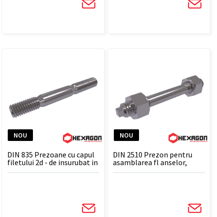
NOU
NOU
DIN 835 Prezoane cu capul
DIN 2510 Prezon pentru
filetului 2d - de insurubat in
asamblarea fl anselor,
aluminiu si alte aliaje moi
forma L
5.8 8