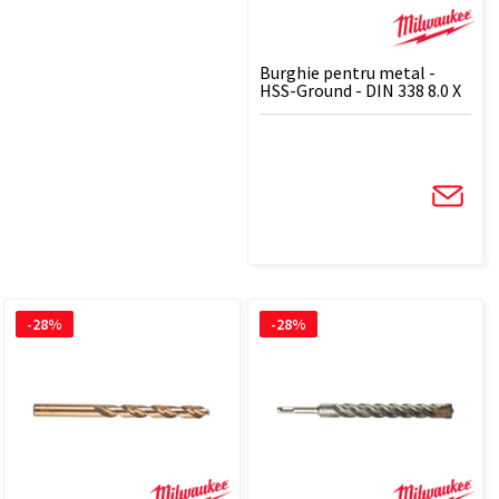
Burghie pentru metal -
HSS-Ground - DIN 338 8.0 X
117 - 1 BUC
-28%
-28%