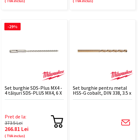
( TVA inclus)
( TVA inclus)
-29%
Set burghie SDS-Plus MX4 -
Set burghie pentru metal
4 tăișuri SDS-PLUS MX4, 6 X
HSS-G cobalt, DIN 338, 3.5 x
165 mm - 10 BUC
70 mm - 10 BUC
Pret de la:
373.5 Lei
266.81 Lei
( TVA inclus)