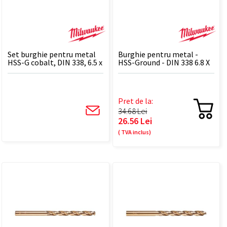
Set burghie pentru metal
Burghie pentru metal -
HSS-G cobalt, DIN 338, 6.5 x
HSS-Ground - DIN 338 6.8 X
101 mm - 10 BUC
109 - 1 BUC
Pret de la:
34.68 Lei
26.56 Lei
( TVA inclus)