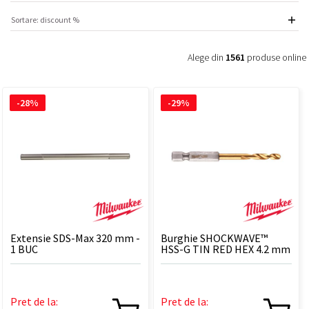
Alege din
1561
produse online
-28%
-29%
Extensie SDS-Max 320 mm -
Burghie SHOCKWAVE™
1 BUC
HSS-G TIN RED HEX 4.2 mm
- 1 BUC
Pret de la:
Pret de la: