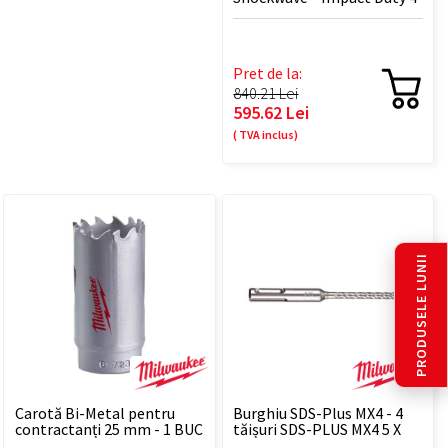
- 30 mm - 1 BUC
Pret de la:
840.21 Lei
595.62 Lei
( TVA inclus)
PRODUSELE LUNII
Carotă Bi-Metal pentru
Burghiu SDS-Plus MX4 - 4
contractanți 25 mm - 1 BUC
tăișuri SDS-PLUS MX4 5 X
115 - 1 BUC