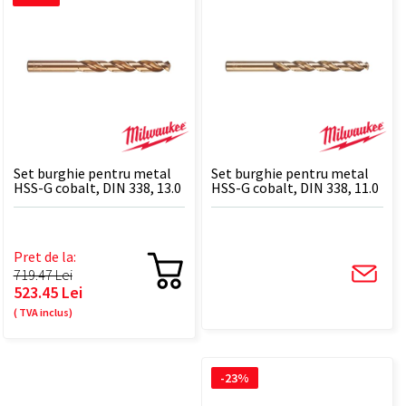
Set burghie pentru metal
Set burghie pentru metal
HSS-G cobalt, DIN 338, 13.0
HSS-G cobalt, DIN 338, 11.0
x 151 mm - 5 BUC
x 142 mm - 5 BUC
Pret de la:
719.47 Lei
523.45 Lei
( TVA inclus)
-23%