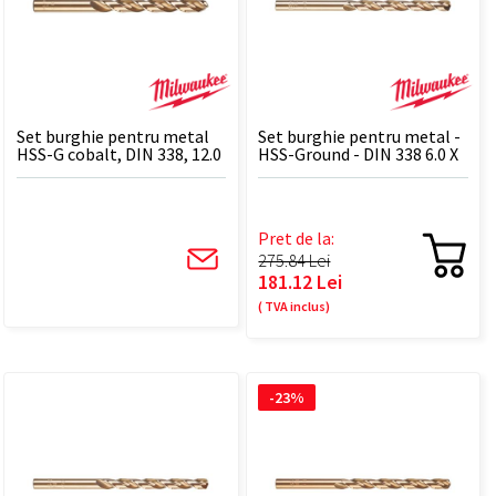
Set burghie pentru metal
Set burghie pentru metal -
HSS-G cobalt, DIN 338, 12.0
HSS-Ground - DIN 338 6.0 X
x 151 mm - 5 BUC
93 - 10 BUC
Pret de la:
275.84 Lei
181.12 Lei
( TVA inclus)
-23%