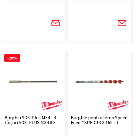
-28%
Burghiu SDS-Plus MX4 - 4
Burghie pentru lemn Speed
tăișuri SDS-PLUS MX4 8 X
Feed™ SPFD 13 X 165 - 1
215 - 1 BUC
BUC