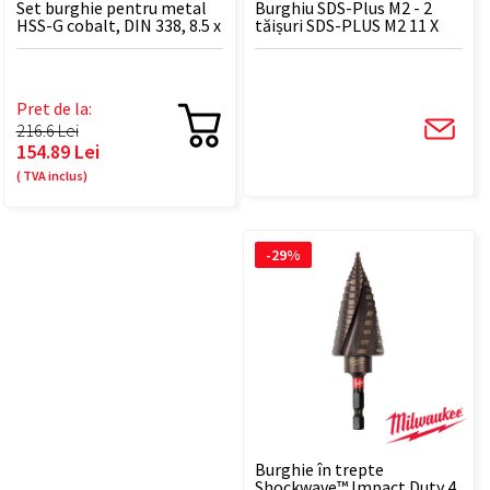
Set burghie pentru metal
Burghiu SDS-Plus M2 - 2
HSS-G cobalt, DIN 338, 8.5 x
tăișuri SDS-PLUS M2 11 X
117 mm - 5 BUC
160 - 1 BUC
Pret de la:
216.6 Lei
154.89 Lei
( TVA inclus)
-29%
Burghie în trepte
Shockwave™ Impact Duty 4