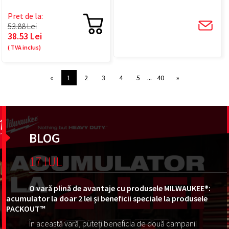
Pret de la:
53.88 Lei
38.53 Lei
( TVA inclus)
...
«
1
2
3
4
5
40
»
BLOG
17 IUL
O vară plină de avantaje cu produsele MILWAUKEE®:
acumulator la doar 2 lei și beneficii speciale la produsele
PACKOUT™
În această vară, puteți beneficia de două campanii