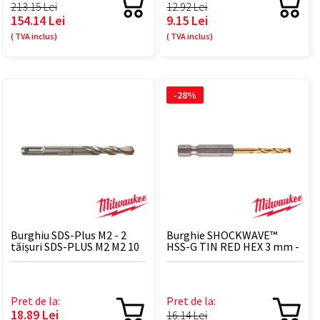
213.15 Lei
12.92 Lei
154.14 Lei
9.15 Lei
( TVA inclus)
( TVA inclus)
-28%
Burghiu SDS-Plus M2 - 2
Burghie SHOCKWAVE™
tăișuri SDS-PLUS M2 M2 10
HSS-G TIN RED HEX 3 mm -
X 110 - 1 BUC
2 BUC
Pret de la:
Pret de la:
18.89 Lei
16.14 Lei