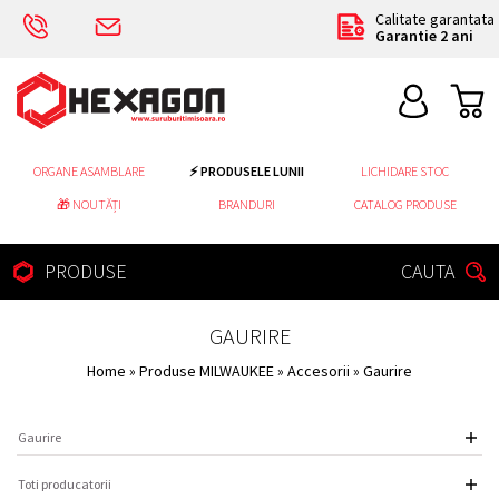
Calitate garantata
Garantie 2 ani
ORGANE ASAMBLARE
⚡ PRODUSELE LUNII
LICHIDARE STOC
🎁 NOUTĂȚI
BRANDURI
CATALOG PRODUSE
PRODUSE
CAUTA
GAURIRE
Home
»
Produse MILWAUKEE
»
Accesorii
» Gaurire