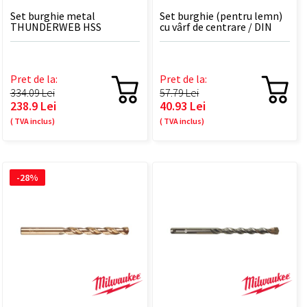
Set burghie metal
Set burghie (pentru lemn)
THUNDERWEB HSS
cu vârf de centrare / DIN
Ground, DIN 338 TW 12.0 x
7487 E / - 8 BUC
151 - 5 BUC
Pret de la:
Pret de la:
334.09 Lei
57.79 Lei
238.9 Lei
40.93 Lei
( TVA inclus)
( TVA inclus)
-28%