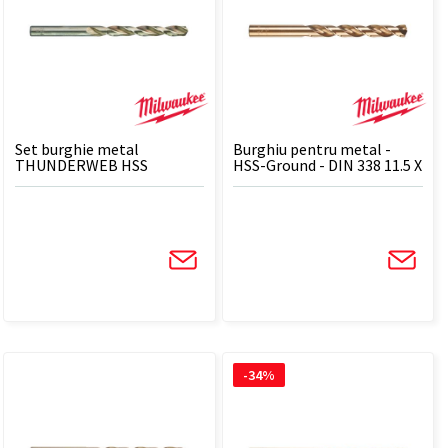
Set burghie metal
Burghiu pentru metal -
THUNDERWEB HSS
HSS-Ground - DIN 338 11.5 X
Ground, DIN 338 TW 8.0 x
142 - 1 BUC
117 - 5 BUC
-34%