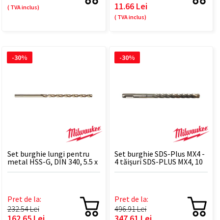
11.66 Lei
( TVA inclus)
( TVA inclus)
-30%
-30%
Set burghie lungi pentru
Set burghie SDS-Plus MX4 -
metal HSS-G, DIN 340, 5.5 x
4 tăișuri SDS-PLUS MX4, 10
139 mm - 10 BUC
X 165 - 10 BUC
Pret de la:
Pret de la:
232.54 Lei
496.91 Lei
162.65 Lei
347.61 Lei