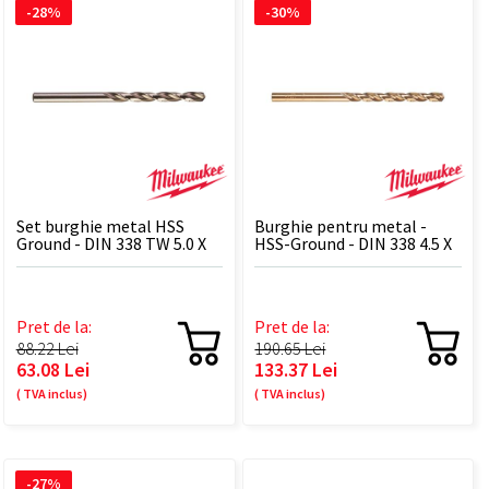
-28%
-30%
Set burghie metal HSS
Burghie pentru metal -
Ground - DIN 338 TW 5.0 X
HSS-Ground - DIN 338 4.5 X
86 - 10 BUC
80 - 1 BUC
Pret de la:
Pret de la:
88.22 Lei
190.65 Lei
63.08 Lei
133.37 Lei
( TVA inclus)
( TVA inclus)
-27%