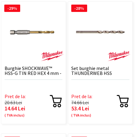
-29%
-28%
Burghie SHOCKWAVE™
Set burghie metal
HSS-G TIN RED HEX 4 mm -
THUNDERWEB HSS
2 BUC
Ground, DIN 338, TW 4.2 x
75 - 10 BUC
Pret de la:
Pret de la:
20.63 Lei
74.66 Lei
14.64 Lei
53.4 Lei
( TVA inclus)
( TVA inclus)