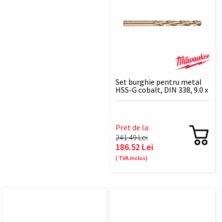
Set burghie pentru metal
HSS-G cobalt, DIN 338, 9.0 x
125 mm - 5 BUC
Pret de la:
241.49 Lei
186.52 Lei
( TVA inclus)