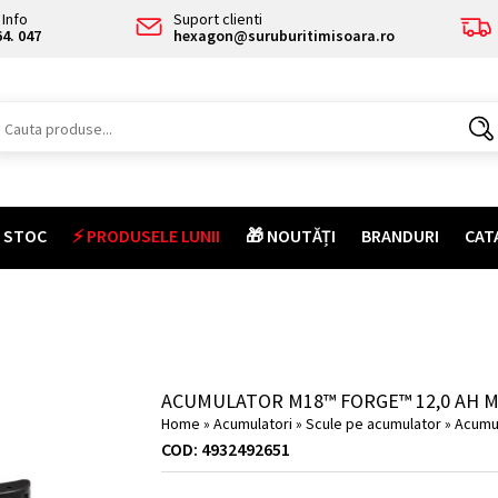
Info
Suport clienti
64. 047
hexagon@suruburitimisoara.ro
E STOC
⚡ PRODUSELE LUNII
🎁 NOUTĂȚI
BRANDURI
CAT
ACUMULATOR M18™ FORGE™ 12,0 AH M
Home
»
Acumulatori
»
Scule pe acumulator
»
Acumul
COD: 4932492651