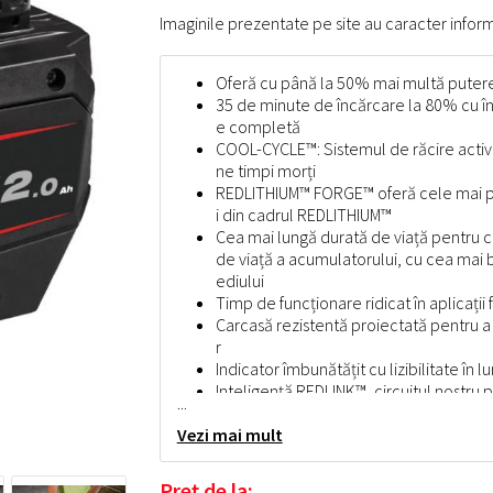
Imaginile prezentate pe site au caracter inform
Oferă cu până la 50% mai multă puter
35 de minute de încărcare la 80% cu în
e completă
COOL-CYCLE™: Sistemul de răcire activă
ne timpi morți
REDLITHIUM™ FORGE™ oferă cele mai put
i din cadrul REDLITHIUM™
Cea mai lungă durată de viață pentru 
de viață a acumulatorului, cu cea mai b
ediului
Timp de funcționare ridicat în aplicații 
Carcasă rezistentă proiectată pentru a o
r
Indicator îmbunătățit cu lizibilitate în 
Inteligență REDLINK™, circuitul nostru
...
potriva suprasarcinilor, utilizând comun
Vezi mai mult
Compatibil cu toate sculele
M18™
din 
Preț de la: