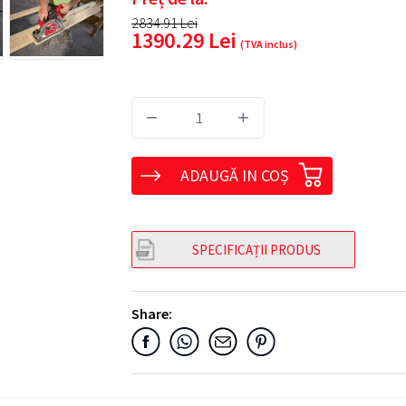
2834.91
Lei
1390.29
Lei
(TVA inclus)
−
+
ADAUGĂ IN COȘ
SPECIFICAȚII PRODUS
Share: