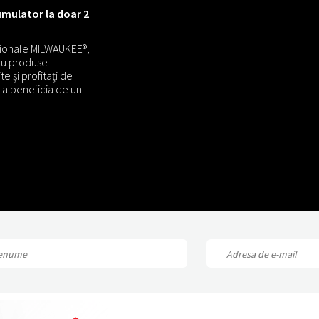
umulator la doar 2
ționale MILWAUKEE®,
cu produse
te și profitați de
 a beneficia de un