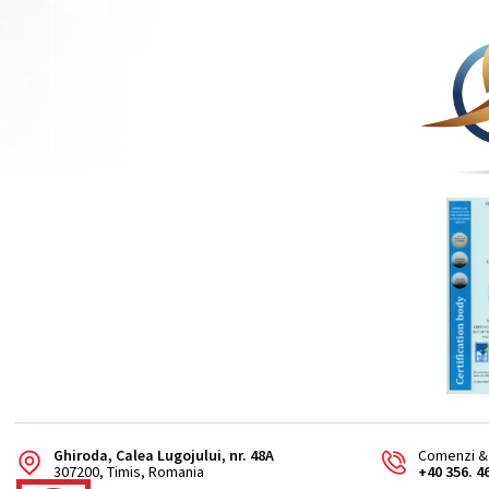
Ghiroda, Calea Lugojului, nr. 48A
Comenzi & 
307200, Timis, Romania
+40 356. 4