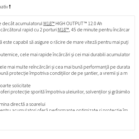
ativ ❗
e decât acumulatorul
M18™
HIGH OUTPUT™ 12.0 Ah
cărcătorul rapid cu 2 porturi
M18™
, 45 de minute pentru încărcar
 este capabil să asigure o răcire de mare viteză pentru mai puți
ernice, cele mai rapide încărcări și cei mai durabili acumulator
cele mai multe reîncărcări și cea mai bună performanță pe durata
ună protecție împotriva condițiilor de pe șantier, a vremii și a m
foarte solicitate
feri protecție sporită împotriva uleiurilor, solvenților și grăsimilo
lumina directă a soarelui
 pentru acumulatori oferă performanțe optimizate și protecție îm
icarea totală a sistemului între sculă, acumulator și încărcător
gamă