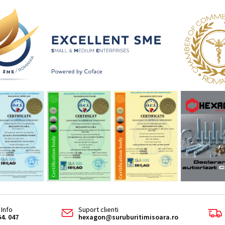
Info
Suport clienti
64. 047
hexagon@suruburitimisoara.ro