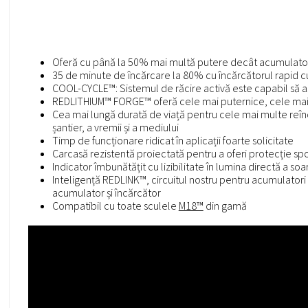
Oferă cu până la 50% mai multă putere decât acumulato
35 de minute de încărcare la 80% cu încărcătorul rapid c
COOL-CYCLE™: Sistemul de răcire activă este capabil să as
REDLITHIUM™ FORGE™ oferă cele mai puternice, cele mai r
Cea mai lungă durată de viață pentru cele mai multe reîn
șantier, a vremii și a mediului
Timp de funcționare ridicat în aplicații foarte solicitate
Carcasă rezistentă proiectată pentru a oferi protecție spori
Indicator îmbunătățit cu lizibilitate în lumina directă a soa
Inteligență REDLINK™, circuitul nostru pentru acumulatori 
acumulator și încărcător
Compatibil cu toate sculele
M18™
din gamă