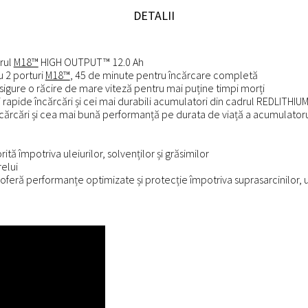
DETALII
rul
M18™
HIGH OUTPUT™ 12.0 Ah
u 2 porturi
M18™
, 45 de minute pentru încărcare completă
igure o răcire de mare viteză pentru mai puține timpi morți
apide încărcări și cei mai durabili acumulatori din cadrul REDLITHIU
cărcări și cea mai bună performanță pe durata de viață a acumulatorul
tă împotriva uleiurilor, solvenților și grăsimilor
relui
oferă performanțe optimizate și protecție împotriva suprasarcinilor, u