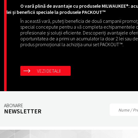
O vară plină de avantaje cu produsele MILWAUKEE®: ac
lei și beneficii speciale la produsele PACKOUT™
În această vară, puteți beneficia de două campanii promo
special concepute pentru a vă completa echipamentele 
profesionale și soluții eficiente. Descoperiți avantajele oferi
oportunitatea de a primi un acumulator la doar 2 lei sau de
produs promoțional la achiziția unui set PACKOUT™.
VEZI DETALII
ABONARE
NEWSLETTER