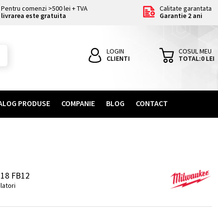
Pentru comenzi >500 lei + TVA
Calitate garantata
livrarea este gratuita
Garantie 2 ani
LOGIN
COSUL MEU
CLIENTI
TOTAL:
0
LEI
ALOG PRODUSE
COMPANIE
BLOG
CONTACT
18 FB12
atori