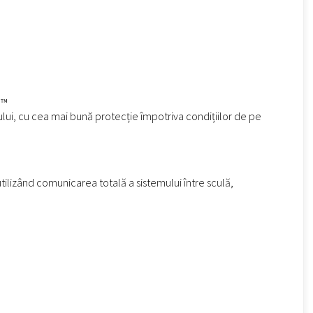
M™
ui, cu cea mai bună protecție împotriva condițiilor de pe
tilizând comunicarea totală a sistemului între sculă,