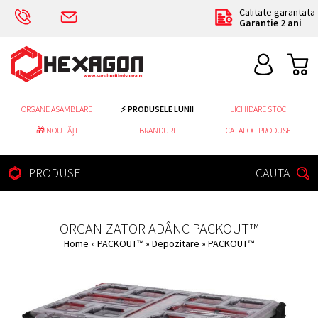
Calitate garantata
Garantie 2 ani
ORGANE ASAMBLARE
⚡ PRODUSELE LUNII
LICHIDARE STOC
🎁 NOUTĂȚI
BRANDURI
CATALOG PRODUSE
PRODUSE
CAUTA
ORGANIZATOR ADÂNC PACKOUT™
Home
»
PACKOUT™
»
Depozitare
»
PACKOUT™