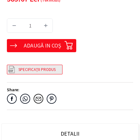
(TVA inclus)
−
+
ADAUGĂ IN COȘ
SPECIFICAȚII PRODUS
Share:
DETALII