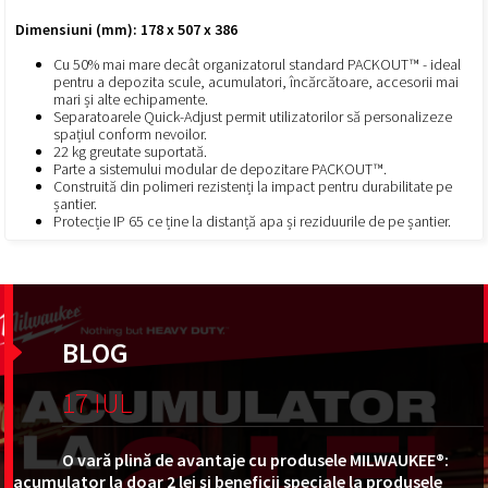
Dimensiuni (mm): 178 x 507 x 386
Cu 50% mai mare decât organizatorul standard PACKOUT™ - ideal
pentru a depozita scule, acumulatori, încărcătoare, accesorii mai
mari și alte echipamente.
Separatoarele Quick-Adjust permit utilizatorilor să personalizeze
spațiul conform nevoilor.
22 kg greutate suportată.
Parte a sistemului modular de depozitare PACKOUT™.
Construită din polimeri rezistenți la impact pentru durabilitate pe
șantier.
Protecție IP 65 ce ține la distanță apa și reziduurile de pe șantier.
BLOG
17 IUL
O vară plină de avantaje cu produsele MILWAUKEE®:
acumulator la doar 2 lei și beneficii speciale la produsele