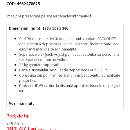
COD: 4932478625
Imaginile prezentate pe site au caracter informativ ❗
Dimensiuni (mm): 178 x 507 x 386
Cu 50% mai mare decât organizatorul standard PACKOUT™ - i
deal pentru a depozita scule, acumulatori, încărcătoare, acc
esorii mai mari și alte echipamente.
Separatoarele Quick-Adjust permit utilizatorilor să personaliz
eze spațiul conform nevoilor.
22 kg greutate suportată.
Parte a sistemului modular de depozitare PACKOUT™.
Construită din polimeri rezistenți la impact pentru durabilitate
pe șantier.
Protecție IP 65 ce ține la distanță apa și reziduurile de pe șant
ier.
...
Vezi mai mult
Preț de la:
779.46
Lei
383.67
Lei