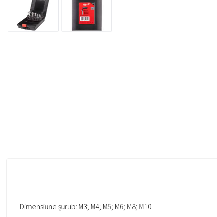
Dimensiune șurub: M3; M4; M5; M6; M8; M10