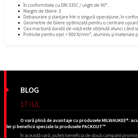
În conformitate cu DIN 335C / unghi de 90°.
Margini de tăiere: 3
Debavurare și ștanțare într-o singură operațiune, în confo
Geometrie de tăiere optimizată pentru o centrare ușoară, o
Cea mai bună durată de viață este obținută atunci când se 
Potrivite pentru oțel < 900 N/mm², aluminiu și materiale p
BLOG
17 IUL
O vară plină de avantaje cu produsele MILWAUKEE®: ac
lei și beneficii speciale la produsele PACKOUT™
În această vară, puteți beneficia de două campanii promo