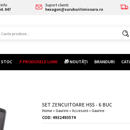
Info
Suport clienti
64. 047
hexagon@suruburitimisoara.ro
E STOC
⚡ PRODUSELE LUNII
🎁 NOUTĂȚI
BRANDURI
CAT
SET ZENCUITOARE HSS - 6 BUC
Home
»
Gaurire
»
Accesorii
»
Gaurire
COD: 4932493574