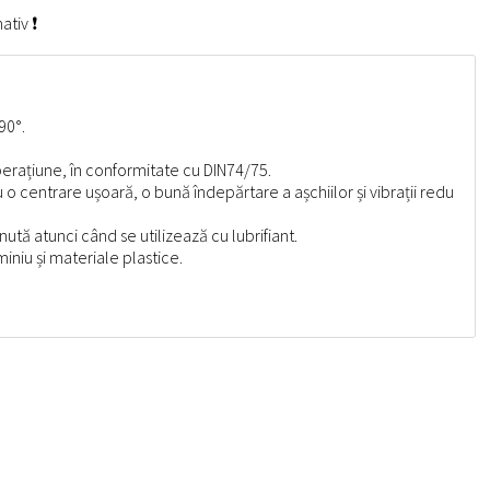
ativ ❗
90°.
perațiune, în conformitate cu DIN74/75.
 centrare ușoară, o bună îndepărtare a așchiilor și vibrații redu
ută atunci când se utilizează cu lubrifiant.
iniu și materiale plastice.