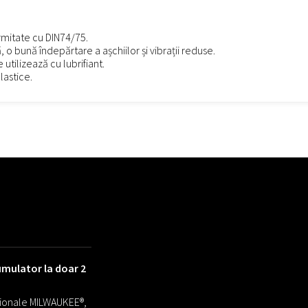
rmitate cu DIN74/75.
 bună îndepărtare a așchiilor și vibrații reduse.
utilizează cu lubrifiant.
lastice.
umulator la doar 2
ționale MILWAUKEE®,