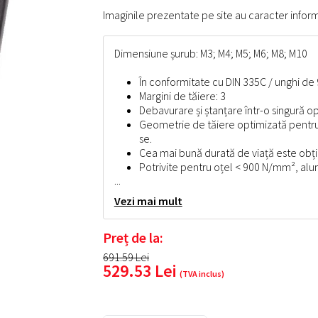
Imaginile prezentate pe site au caracter inform
Dimensiune șurub: M3; M4; M5; M6; M8; M10
În conformitate cu DIN 335C / unghi de 
Margini de tăiere: 3
Debavurare și ștanțare într-o singură o
Geometrie de tăiere optimizată pentru o
se.
Cea mai bună durată de viață este obțin
Potrivite pentru oțel < 900 N/mm², alum
...
Vezi mai mult
Preț de la:
691.59
Lei
529.53
Lei
(TVA inclus)