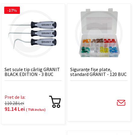
-17%
Set scule tip cârlig GRANIT
Siguranțe fișe plate,
BLACK EDITION - 3 BUC
standard GRANIT - 120 BUC
Pret de la:
110.28 Lei
91.14 Lei
( TVA inclus)