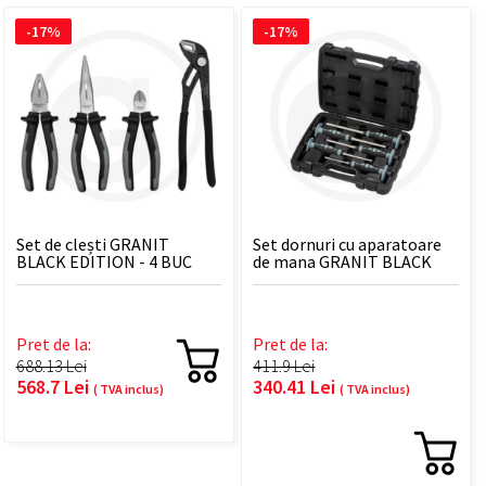
-17%
-17%
Set de clești GRANIT
Set dornuri cu aparatoare
BLACK EDITION - 4 BUC
de mana GRANIT BLACK
EDITION - 5 BUC
Pret de la:
Pret de la:
688.13 Lei
411.9 Lei
568.7 Lei
340.41 Lei
( TVA inclus)
( TVA inclus)