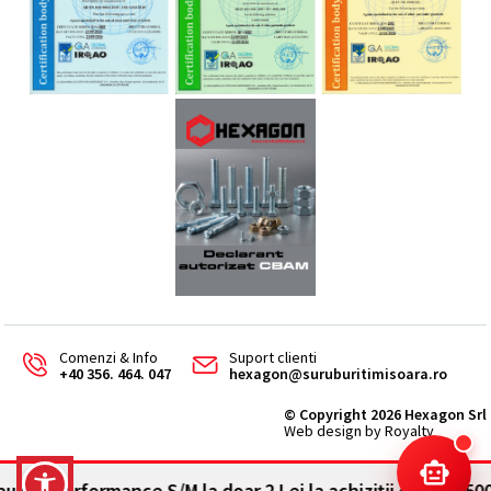
Comenzi & Info
Suport clienti
+40 356. 464. 047
hexagon@suruburitimisoara.ro
© Copyright 2026 Hexagon Srl
Web design by Royalty
rformance S/M la doar 2 Lei la achiziții de min. 500 Lei +