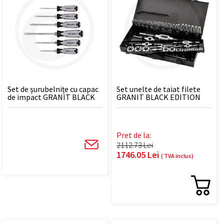
Set de șurubelnițe cu capac
Set unelte de taiat filete
de impact GRANIT BLACK
GRANIT BLACK EDITION
EDITION - 6 BUC
Pret de la:
2112.73 Lei
1746.05 Lei
( TVA inclus)